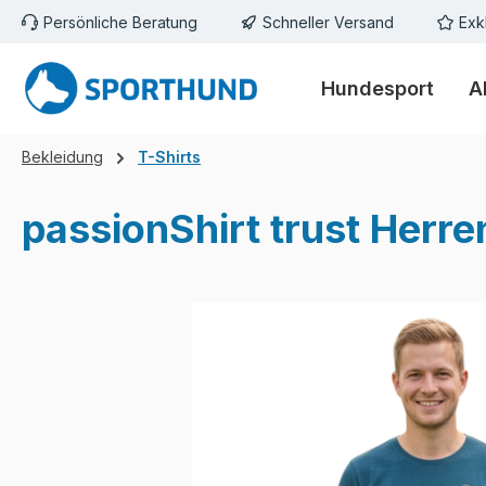
Persönliche Beratung
Schneller Versand
Exk
m Hauptinhalt springen
Zur Suche springen
Zur Hauptnavigation springen
Hundesport
A
Bekleidung
T-Shirts
passionShirt trust Herre
Bildergalerie überspringen