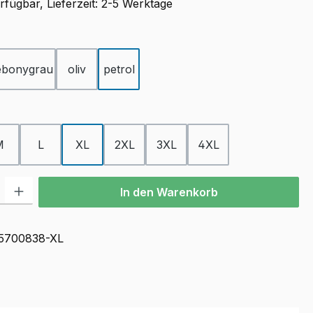
rfügbar, Lieferzeit: 2-5 Werktage
ählen
ebonygrau
oliv
petrol
ählen
M
L
XL
2XL
3XL
4XL
l: Gib den gewünschten Wert ein oder benutze die Schaltflächen u
In den Warenkorb
5700838-XL