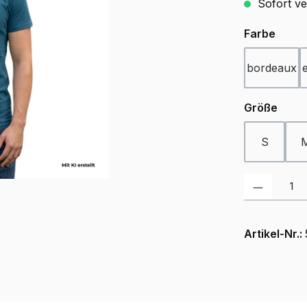
Sofort ve
ausw
Farbe
bordeaux
ausw
Größe
S
Produkt Anzah
Artikel-Nr.: