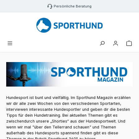
Zum Hauptinhalt springen
Persönliche Beratung
War
Hundesport ist bunt und vielfältig. Im Sporthund Magazin erzählen
wir dir alle zwei Wochen von den verschiedenen Sportarten,
interviewen interessante Hundesportler und geben dir die besten
Tipps für dein Hundetraining. Bei aktuellen Themen gibt es
zwischendurch unsere „Shorties“ aus der Hundesportwelt. Und
wenn wir mal "über den Tellerrand schauen" und Themen
außerhalb des Hundesports spannend finden gibt es diese
Themen in der Rubrik Sporthund 360° zu hören.