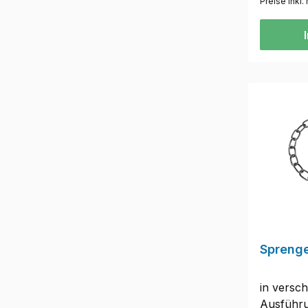
Preise inkl
cm54 cm
cm62 c
Sprenge
in versc
Ausführ