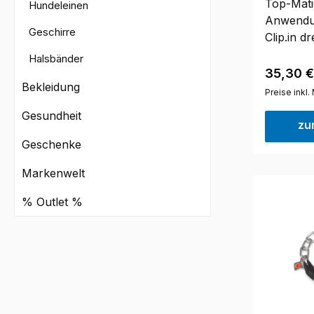
Top-Matic
Hundeleinen
Anwendu
Geschirre
Clip.in d
(rot) mi
Halsbänder
(Magnet 
Reguläre
35,30 €
Bekleidung
Standard 
Preise inkl
Handsch
Gesundheit
Beissroll
zu
Handschl
Geschenke
Handschl
cm, Umfa
Markenwelt
% Outlet %