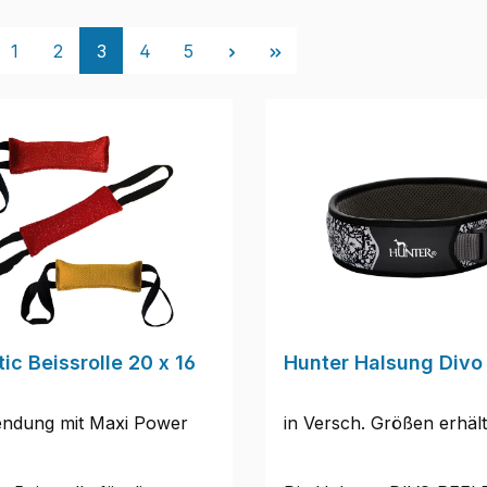
Seite
Seite
Seite
Seite
Seite
1
2
3
4
5
ic Beissrolle 20 x 16
Hunter Halsung Divo 
ndung mit Maxi Power
in Versch. Größen erhält