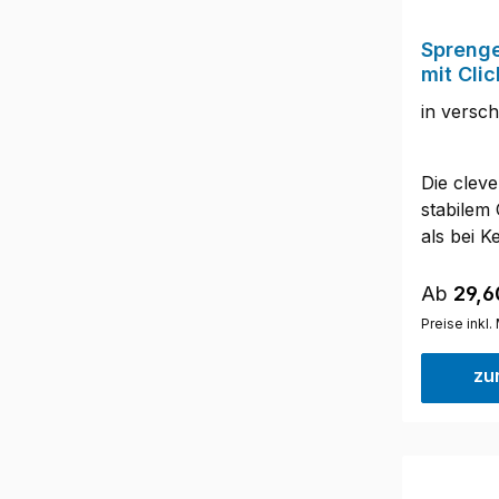
Sprenge
mit Cli
in versch
Die clev
stabilem
als bei 
kann die
eingehän
Reguläre
Ab
29,6
Edelstahl
Preise inkl
Wir emp
Tierschu
zu
einer opt
Zugbegre
einfache
messen 