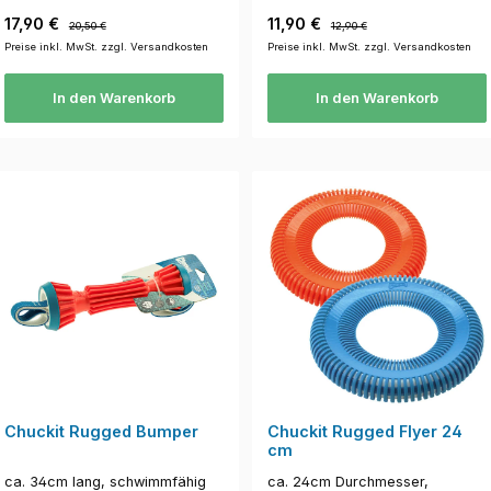
Verkaufspreis:
Regulärer Preis:
Verkaufspreis:
Regulärer Preis:
17,90 €
11,90 €
20,50 €
12,90 €
Preise inkl. MwSt. zzgl. Versandkosten
Preise inkl. MwSt. zzgl. Versandkosten
In den Warenkorb
In den Warenkorb
Chuckit Rugged Bumper
Chuckit Rugged Flyer 24
cm
ca. 34cm lang, schwimmfähig
ca. 24cm Durchmesser,