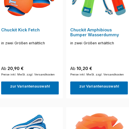
Chuckit Kick Fetch
Chuckit Amphibious
Bumper Wasserdummy
in zwei Größen erhältlich
in zwei Größen erhältlich
Regulärer Preis:
Regulärer Preis:
Ab
20,90 €
Ab
10,20 €
Preise inkl. MwSt. zzgl. Versandkosten
Preise inkl. MwSt. zzgl. Versandkosten
zur Variantenauswahl
zur Variantenauswahl