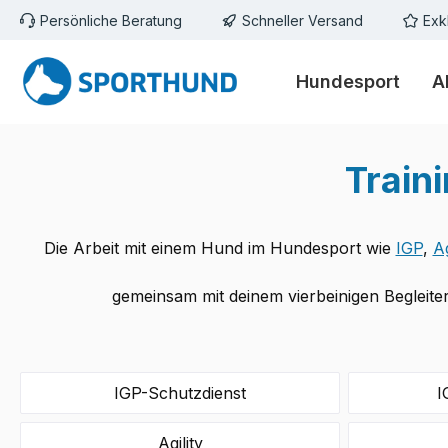
Persönliche Beratung
Schneller Versand
Exk
m Hauptinhalt springen
Zur Suche springen
Zur Hauptnavigation springen
Hundesport
A
Train
Die Arbeit mit einem Hund im Hundesport wie
IGP
,
Ag
gemeinsam mit deinem vierbeinigen Begleite
IGP-Schutzdienst
I
Agility