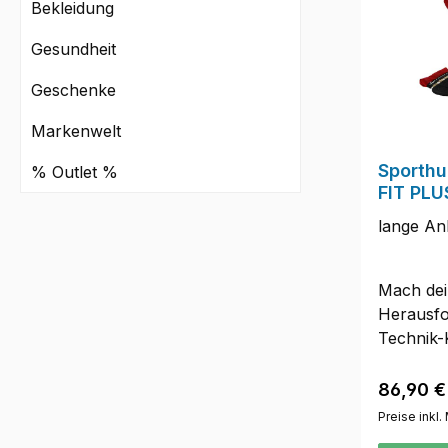
Bekleidung
dass es s
handgefe
Gesundheit
daher si
Geschenke
bei der 
möglich.
Markenwelt
vorbehal
Sporthu
% Outlet %
FIT PLU
lange An
Mach dei
Herausfo
Technik-K
idealer T
kurze un
Reguläre
86,90 €
Vergleic
Preise inkl
die Plus-