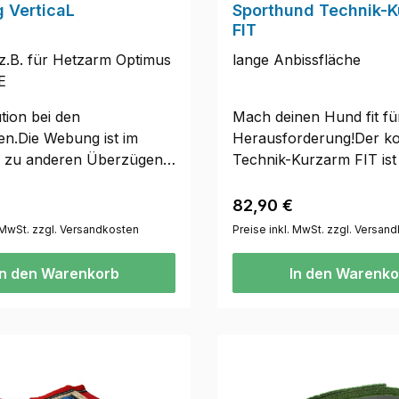
 VerticaL
Sporthund Technik-
FIT
z.B. für Hetzarm Optimus
lange Anbissfläche
E
tion bei den
Mach deinen Hund fit fü
n.Die Webung ist im
Herausforderung!Der k
h zu anderen Überzügen
Technik-Kurzarm FIT ist 
ad gedreht. Das erhöht
Trainingshelfer für die 
liät massiv, da beim Anbiss
lange Flucht. Die lange,
r Preis:
Regulärer Preis:
82,90 €
 leicht Löcher gezogen
Anbissfläche ist für Hun
. MwSt. zzgl. Versandkosten
Preise inkl. MwSt. zzgl. Versan
können.Sporthund
langen, wie kurzen Kief
Jute VerticaL passend
geeignet. Die Form traini
In den Warenkorb
In den Warenko
arm Optimus, Hetzarm
festen Griff.Zwei feste Gr
 andere gängige
sorgen für verschiedene
l in Standard Größe.
Möglichkeiten bei der 
assend für Hetzarm
Maße: Breite ca. 38 cmG
n. Siehe dafür Artikel
1,2 kgHinweis:Bitte beac
Hinweis:Bitte beachten,
es sich um ein handgefer