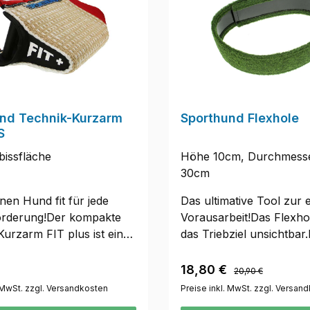
ich um ein
Produkt handelt, daher s
rtigtes Produkt handelt,
Abweichungen bei der F
nd kleine Abweichungen
und/oder der Maße mögl
Farbe und/oder der Maße
Technische Änderungen
 Technische Änderungen
vorbehalten.
ten.
nd Technik-Kurzarm
Sporthund Flexhole
S
bissfläche
Höhe 10cm, Durchmesse
30cm
nen Hund fit für jede
Das ultimative Tool zur e
rderung!Der kompakte
Vorausarbeit!Das Flexho
urzarm FIT plus ist ein
das Triebziel unsichtbar
rainingshelfer für die
flexibler Größenverstellu
d lange Flucht. Im
bietet das Flexhole jede
Regulärer Preis:
r Preis:
Verkaufspreis:
18,80 €
20,90 €
h zum Standard-FIT hat
Hundeführer die optimal
. MwSt. zzgl. Versandkosten
Preise inkl. MwSt. zzgl. Versan
Version einen
Einsatzmöglichkeit. Egal