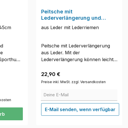
00 cm,
,5
Peitsche mit
Lederverlängerung und
Lederriemen
 45cm
aus Leder mit Lederriemen
nd
Peitsche mit Lederverlängerung
ie
aus Leder. Mit der
 Sporthund
Lederverlängerung können leichte
ompakt in
Korrekturen vorgenommen
ie Montage
werden.Länge: 62 cmHinweis:Bitte
Regulärer Preis:
22,90 €
beachten, dass es sich um ein
Preise inkl. MwSt. zzgl. Versandkosten
rch das
handgefertigtes Produkt handelt,
Deine E-Mail
daher sind kleine Abweichungen
o-System
dkosten
bei der Farbe und/oder der Maße
möglich. Technische Änderungen
E-Mail senden, wenn verfügbar
rb
. Das
vorbehalten.
ständig.