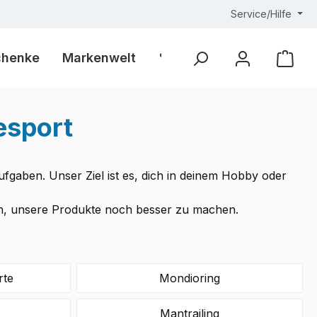
Service/Hilfe
chenke
Markenwelt
% Outlet %
Ware
esport
gaben. Unser Ziel ist es, dich in deinem Hobby oder
ran, unsere Produkte noch besser zu machen.
rte
Mondioring
Mantrailing