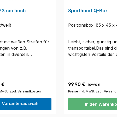
60 cm, Länge Stangen 1
Durchmesser Stangen 3
23 cm hoch
Sporthund Q-Box
cmGewicht: 17 kg
t/weiß
Positionsbox: 85 x 45 x
t mit weißen Streifen für
Leicht, sicher, günstig u
ngen von z.B.
transportabel.Das sind d
en in diversen
wichtigsten Vorteile der
sbereichen.Gesamthöhe:
Q-Box.Die Q-Box wird k
icht: 60 g
Einzelteilen geliefert. D
mit der beiliegenden
Montageanleitung ist du
Regulärer Preis:
r Preis:
Verkaufspreis:
 €
99,90 €
109,90 €
Stecksystem einfach
. MwSt. zzgl. Versandkosten
umzusetzen.Das Quadr
Preise inkl. MwSt. zzgl. Versan
ist für den Innen- und
r Variantenauswahl
In den Warenko
Außenbereich konzipiert
Material ist witterungsbe