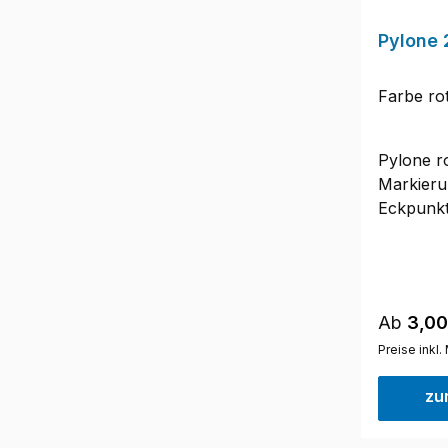
Pylone 
Farbe ro
Pylone ro
Markieru
Eckpunkt
Training
23 cmGew
Reguläre
Ab
3,00
Preise inkl
zu