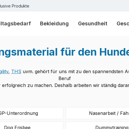
lusive Produkte
lltagsbedarf
Bekleidung
Gesundheit
Ges
ingsmaterial für den Hund
ility
,
THS
uvm. gehört für uns mit zu den spannendsten Auf
Beruf
r erfolgreich zu machen. Deshalb arbeiten wir ständig da
GP-Unterordnung
Nasenarbeit / Fäh
Dog Frisbee
Dummytraining