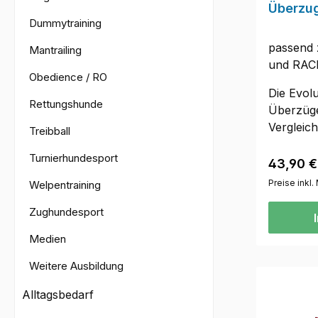
Überzug
Dummytraining
passend 
Mantrailing
und RAC
Obedience / RO
Die Evolu
Rettungshunde
Überzüge
Vergleic
Treibball
um 90 Gr
Turnierhundesport
die Stabi
Reguläre
43,90 €
nicht so
Preise inkl
Welpentraining
werden 
Zughundesport
Überzug 
für Hetz
Medien
RACE und
Hetzärme
Weitere Ausbildung
NICHT p
Alltagsbedarf
Competito
7354256.