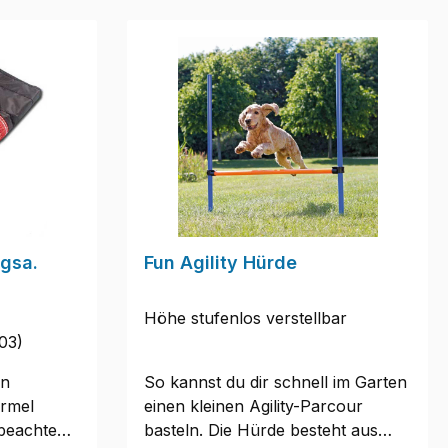
ötigt,
ndgriffen
en.Im
Box aus
stem - als
 auf
ertigt. Die
ität und
nd bei
lich
gsa.
Fun Agility Hürde
ommt auch
 Die Box
r spitze
Höhe stufenlos verstellbar
der Hund
03)
er
en
So kannst du dir schnell im Garten
e
rmel
einen kleinen Agility-Parcour
rund der
 beachten,
basteln. Die Hürde besteht aus
d in