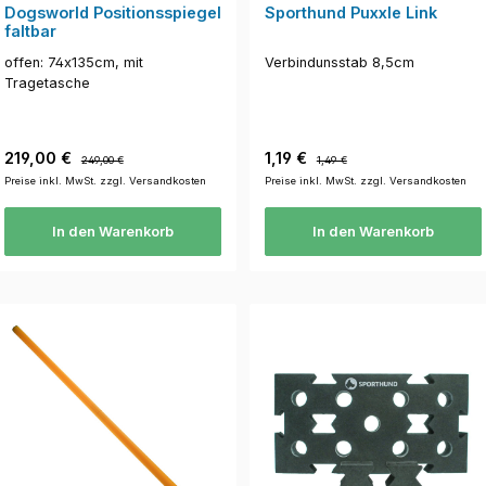
Dogsworld Positionsspiegel
Sporthund Puxxle Link
faltbar
offen: 74x135cm, mit
Verbindunsstab 8,5cm
Tragetasche
Verkaufspreis:
Regulärer Preis:
Verkaufspreis:
Regulärer Preis:
219,00 €
1,19 €
249,00 €
1,49 €
Preise inkl. MwSt. zzgl. Versandkosten
Preise inkl. MwSt. zzgl. Versandkosten
In den Warenkorb
In den Warenkorb