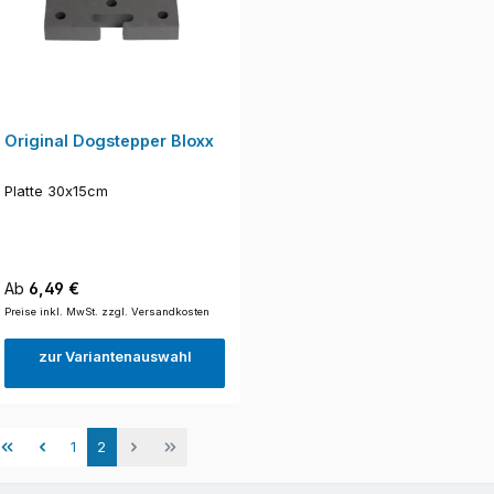
Original Dogstepper Bloxx
Platte 30x15cm
Regulärer Preis:
Ab
6,49 €
Preise inkl. MwSt. zzgl. Versandkosten
zur Variantenauswahl
Seite
Seite
1
2