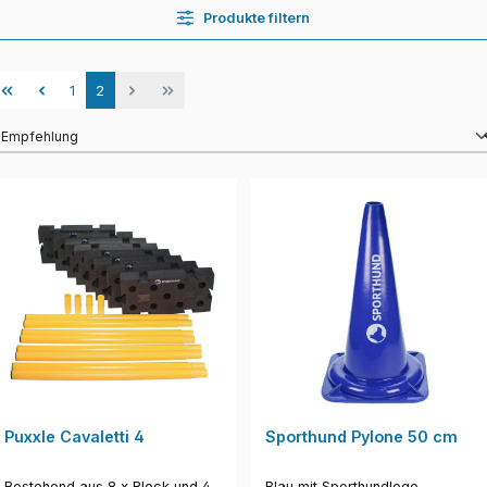
Produkte filtern
Seite
Seite
1
2
Puxxle Cavaletti 4
Sporthund Pylone 50 cm
Bestehend aus 8 x Block und 4
Blau mit Sporthundlogo