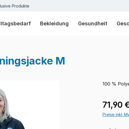
lusive Produkte
lltagsbedarf
Bekleidung
Gesundheit
Ges
iningsjacke M
100 % Polye
Verkaufspre
71,90 
Preise inkl. 