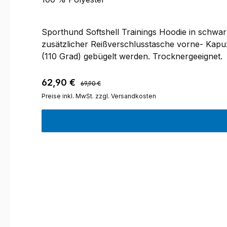
Sporthund Softshell Trainings Hoodie in schwa
zusätzlicher Reißverschlusstasche vorne- Kapu
(110 Grad) gebügelt werden. Trocknergeeignet.
Regulärer Preis:
Verkaufspreis:
62,90 €
69,90 €
Preise inkl. MwSt. zzgl. Versandkosten