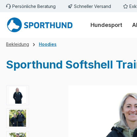
Persönliche Beratung
Schneller Versand
Exk
m Hauptinhalt springen
Zur Suche springen
Zur Hauptnavigation springen
Hundesport
A
Bekleidung
Hoodies
Sporthund Softshell Tra
Bildergalerie überspringen