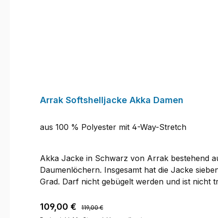
Arrak Softshelljacke Akka Damen
aus 100 % Polyester mit 4-Way-Stretch
Akka Jacke in Schwarz von Arrak bestehend au
Daumenlöchern. Insgesamt hat die Jacke sieben
Grad. Darf nicht gebügelt werden und ist nicht 
Regulärer Preis:
Verkaufspreis:
109,00 €
119,00 €