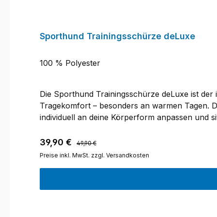
Sporthund Trainingsschürze deLuxe
100 % Polyester
Die Sporthund Trainingsschürze deLuxe ist der 
Tragekomfort – besonders an warmen Tagen. Du
individuell an deine Körperform anpassen und si
Dummys, sodass du deine Belohnungen im Traini
oder eine Leine zu verstauen, ohne dass sie bei
Regulärer Preis:
Verkaufspreis:
39,90 €
49,90 €
waschbar (nicht trocknergeeignet). Bitte beac
Preise inkl. MwSt. zzgl. Versandkosten