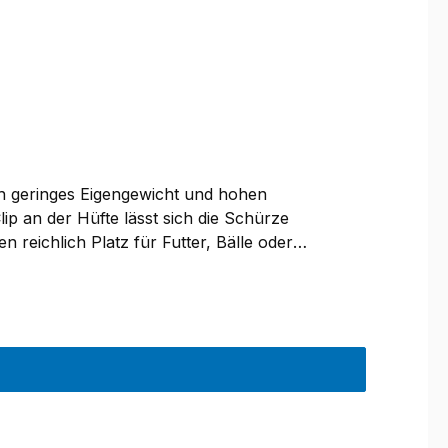
ch geringes Eigengewicht und hohen
 an der Hüfte lässt sich die Schürze
 reichlich Platz für Futter, Bälle oder
tasche eignet sich perfekt, um Spielzeuge
yester, ist damit pflegeleicht und bei 30 Grad
nd technische Änderungen vorbehalten sind.