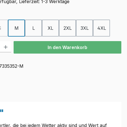
fügbar, Lieferzeit: 1-3 Werktage
ählen
S
M
L
XL
2XL
3XL
4XL
(Diese Option ist zurzeit nicht verfügbar.)
l: Gib den gewünschten Wert ein oder benutze die Schaltflächen u
In den Warenkorb
7335352-M
"
tler, die bei jedem Wetter aktiv sind und Wert auf