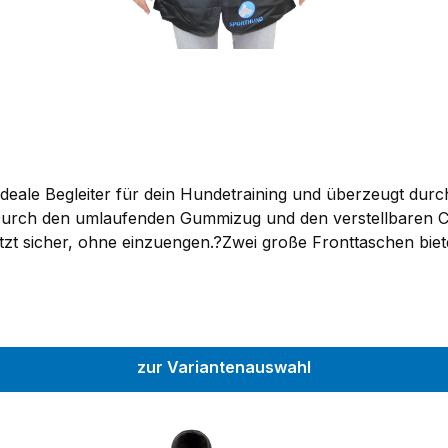
ideale Begleiter für dein Hundetraining und überzeugt dur
rch den umlaufenden Gummizug und den verstellbaren Clip
tzt sicher, ohne einzuengen.?Zwei große Fronttaschen bieten
ng immer schnell zur Hand hast. Die durchgehende Rücken
m Laufen stören. Die Trainingsschürze besteht aus 100% Pol
hte, dass es zu leichten Farbabweichungen kommen kann u
zur Variantenauswahl