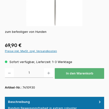
zum befestigen von Hunden
Regulärer Preis:
69,90 €
Preise inkl. MwSt. zzgl. Versandkosten
Sofort verfügbar, Lieferzeit: 1-3 Werktage
Produkt Anzahl: Gib den gewünschten Wert ein oder benutze die Schaltfläch
In den Warenkorb
Artikel-Nr.:
7410930
Beschreibung
Rundum Bewegungsfreiheit in extrem robuster