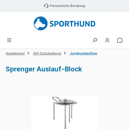
Zum Hauptinhalt springen
Persönliche Beratung
War
Hundesport
IGP-Schutzdienst
Junghundaufbau
Sprenger Auslauf-Block
Bildergalerie überspringen