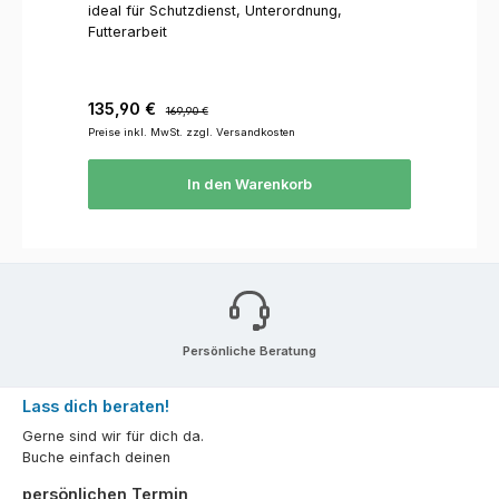
ideal für Schutzdienst, Unterordnung,
Futterarbeit
Verkaufspreis:
Regulärer Preis:
135,90 €
169,90 €
Preise inkl. MwSt. zzgl. Versandkosten
In den Warenkorb
Persönliche Beratung
Lass dich beraten!
Gerne sind wir für dich da.
Buche einfach deinen
persönlichen Termin