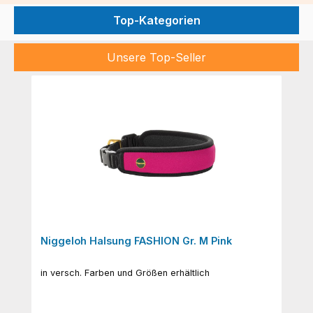
Halsband
&
Top-Kategorien
Ausbildung
Bekleidung
Co.
Bekleidung
Motivation
Unsere Top-Seller
Produktgalerie überspringen
Niggeloh Halsung FASHION Gr. M Pink
in versch. Farben und Größen erhältlich