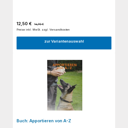
Verkaufspreis:
Regulärer Preis:
12,50 €
14,90 €
Preise inkl. MwSt. zzgl. Versandkosten
zur Variantenauswahl
Buch: Apportieren von A-Z