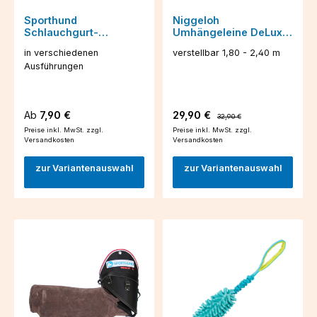
Sporthund
Niggeloh
Schlauchgurt-
Umhängeleine DeLuxe
Trainingsleinen
20mm breit
in verschiedenen
verstellbar 1,80 - 2,40 m
Ausführungen
Regulärer Preis:
Verkaufspreis:
Regulärer Preis:
Ab
7,90 €
29,90 €
32,90 €
Preise inkl. MwSt. zzgl.
Preise inkl. MwSt. zzgl.
Versandkosten
Versandkosten
zur Variantenauswahl
zur Variantenauswahl