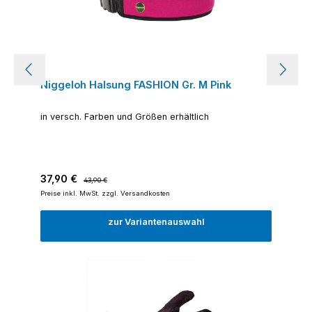
Niggeloh Halsung FASHION Gr. M Pink
in versch. Farben und Größen erhältlich
Verkaufspreis:
Regulärer Preis:
37,90 €
43,90 €
Preise inkl. MwSt. zzgl. Versandkosten
zur Variantenauswahl