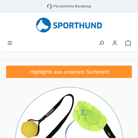
Zum Hauptinhalt springen
Persönliche Beratung
Sporthund
War
MIX-
actionfactory
DRYUP CAPE
APPORTEL
Highlights aus unserem Sortiment