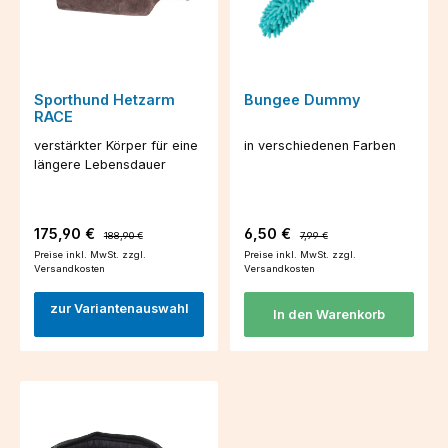
Sporthund Hetzarm
Bungee Dummy
RACE
verstärkter Körper für eine
in verschiedenen Farben
längere Lebensdauer
Verkaufspreis:
Regulärer Preis:
Verkaufspreis:
Regulärer Preis:
175,90 €
6,50 €
188,90 €
7,99 €
Preise inkl. MwSt. zzgl.
Preise inkl. MwSt. zzgl.
Versandkosten
Versandkosten
zur Variantenauswahl
In den Warenkorb