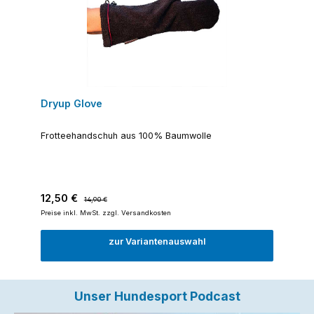
Dryup Glove
Frotteehandschuh aus 100% Baumwolle
Verkaufspreis:
Regulärer Preis:
12,50 €
14,90 €
Preise inkl. MwSt. zzgl. Versandkosten
zur Variantenauswahl
Unser Hundesport Podcast