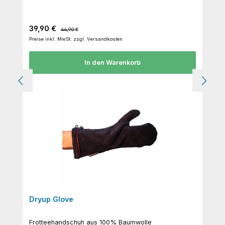
Verkaufspreis:
Regulärer Preis:
39,90 €
44,90 €
Preise inkl. MwSt. zzgl. Versandkosten
In den Warenkorb
Dryup Glove
Frotteehandschuh aus 100% Baumwolle