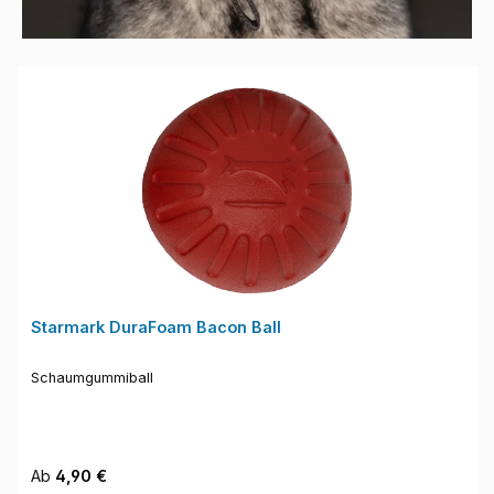
Produktgalerie überspringen
Starmark DuraFoam Bacon Ball
Schaumgummiball
Regulärer Preis:
Ab
4,90 €