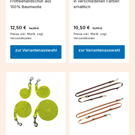
Frotteehandschuh aus
in verschiedenen Farben
100% Baumwolle
erhältlich
Verkaufspreis:
Regulärer Preis:
Verkaufspreis:
Regulärer Preis:
12,50 €
10,50 €
14,90 €
11,99 €
Preise inkl. MwSt. zzgl.
Preise inkl. MwSt. zzgl.
Versandkosten
Versandkosten
zur Variantenauswahl
zur Variantenauswahl